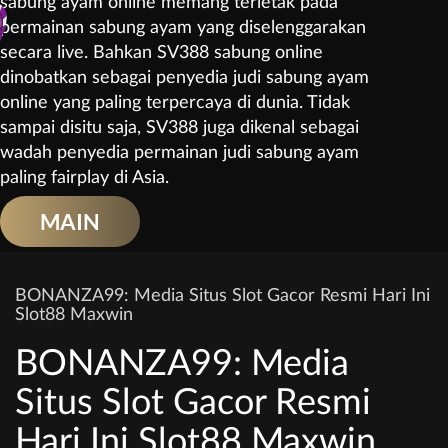
sabung ayam online memang terletak pada
permainan sabung ayam yang diselenggarakan
secara live. Bahkan SV388 sabung online
dinobatkan sebagai penyedia judi sabung ayam
online yang paling terpercaya di dunia. Tidak
sampai disitu saja, SV388 juga dikenal sebagai
wadah penyedia permainan judi sabung ayam
paling fairplay di Asia.
MAIN
BONANZA99: Media Situs Slot Gacor Resmi Hari Ini
Slot88 Maxwin
BONANZA99: Media
Situs Slot Gacor Resmi
Hari Ini Slot88 Maxwin