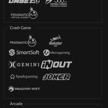
Crash Game
Arcade