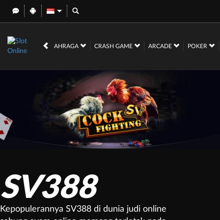
TOGEL
OLAHRAGA
CRASH GAME
ARCADE
POKER
SV388
Kepopulerannya SV388 di dunia judi online