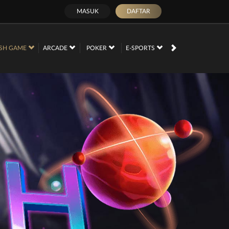
MASUK
DAFTAR
SH GAME
ARCADE
POKER
E-SPORTS
SABUNG AYAM