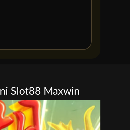
ni Slot88 Maxwin