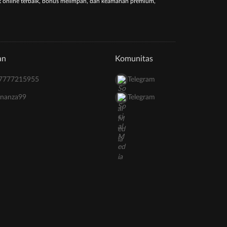
ot online terbaik, bonus melimpah, dan keamanan premium,
an
Komunitas
7777215955
Telegram
onanza99
Telegram