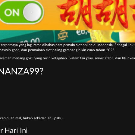
 terpercaya yang lagi rame dibahas para pemain slot online di Indonesia. Sebagai li
maxwin gede, dan permainan slot paling gampang bikin cuan tahun 2025.
man menang gokil yang bikin ketagihan. Sistem fair play, server stabil, dan fitu
BONANZA99?
ri cuan real, bukan sekadar janji palsu.
 Hari Ini