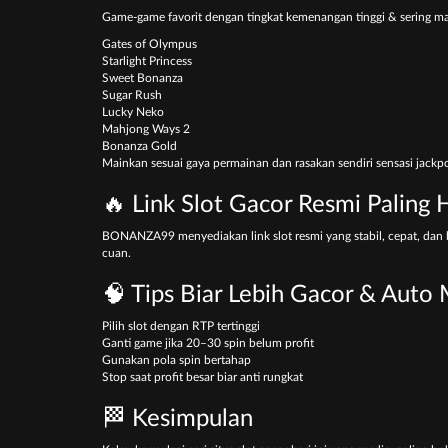
Game-game favorit dengan tingkat kemenangan tinggi & sering m
Gates of Olympus
Starlight Princess
Sweet Bonanza
Sugar Rush
Lucky Neko
Mahjong Ways 2
Bonanza Gold
Mainkan sesuai gaya permainan dan rasakan sendiri sensasi jackpo
🔥 Link Slot Gacor Resmi Paling 
BONANZA99 menyediakan link slot resmi yang stabil, cepat, dan 
cuan.
🧠 Tips Biar Lebih Gacor & Auto
Pilih slot dengan RTP tertinggi
Ganti game jika 20–30 spin belum profit
Gunakan pola spin bertahap
Stop saat profit besar biar anti rungkat
🏁 Kesimpulan