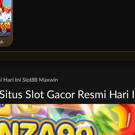
sh
 Hari Ini Slot88 Maxwin
us Slot Gacor Resmi Hari I