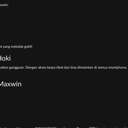
axwin:
t yang meledak gokil!
Hoki
bebas gangguan. Dengan akses tanpa ribet dan bisa dimainkan di semua smartphone,
 Maxwin