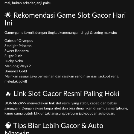
real, bukan sekadar janji palsu.
🌟 Rekomendasi Game Slot Gacor Hari
Ini
Game-game favorit dengan tingkat kemenangan tinggi & sering maxwin:
Gates of Olympus
Starlight Princess
Sweet Bonanza
Sugar Rush
Lucky Neko
Mahjong Ways 2
Bonanza Gold
Mainkan sesuai gaya permainan dan rasakan sendiri sensasi jackpot yang
meledak gokil!
🔥 Link Slot Gacor Resmi Paling Hoki
BONANZA99 menyediakan link slot resmi yang stabil, cepat, dan bebas
gangguan. Dengan akses tanpa ribet dan bisa dimainkan di semua smartphone,
kamu cuma butuh klik untuk langsung berburu jackpot dan auto cuan.
🧠 Tips Biar Lebih Gacor & Auto
Maxwin