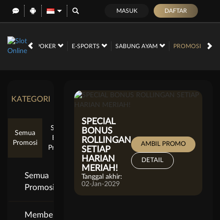
MASUK
DAFTAR
PROMOSI
ARCADE
POKER
E-SPORTS
SABUNG AYAM
KATEGORI
SPECIAL
Semua
BONUS
Semua
Event
ROLLINGAN
Promosi
AMBIL PROMO
Provider
SETIAP
HARIAN
DETAIL
MERIAH!
Semua
Tanggal akhir:
02-Jan-2029
Promosi
Member