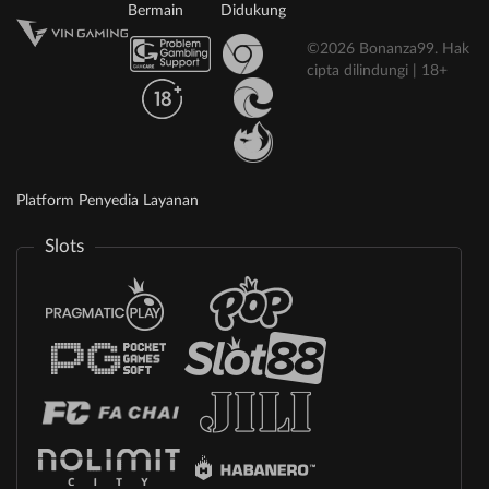
Bermain
Didukung
©2026 Bonanza99. Hak
cipta dilindungi | 18+
Platform Penyedia Layanan
Slots