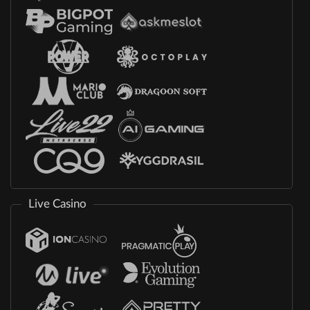
Live Casino