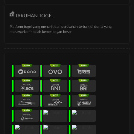
TARUHAN TOGEL
Platform togel yang menarik dari perusahan terbaik di dunia yang
menawarkan hadiah kemenangan besar