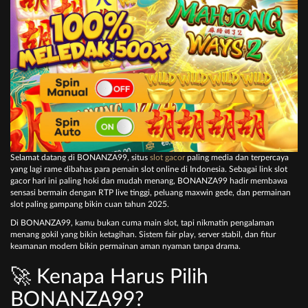
Selamat datang di BONANZA99, situs
slot gacor
paling media dan terpercaya
yang lagi rame dibahas para pemain slot online di Indonesia. Sebagai link slot
gacor hari ini paling hoki dan mudah menang, BONANZA99 hadir membawa
sensasi bermain dengan RTP live tinggi, peluang maxwin gede, dan permainan
slot paling gampang bikin cuan tahun 2025.
Di BONANZA99, kamu bukan cuma main slot, tapi nikmatin pengalaman
menang gokil yang bikin ketagihan. Sistem fair play, server stabil, dan fitur
keamanan modern bikin permainan aman nyaman tanpa drama.
🚀 Kenapa Harus Pilih
BONANZA99?