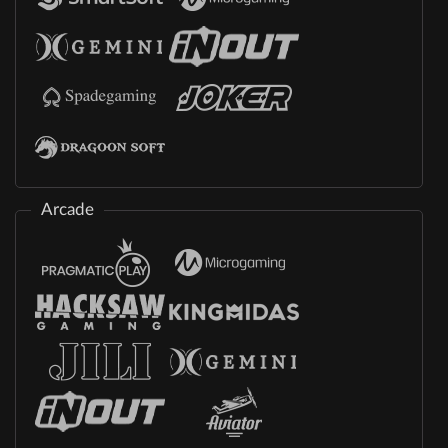
Arcade