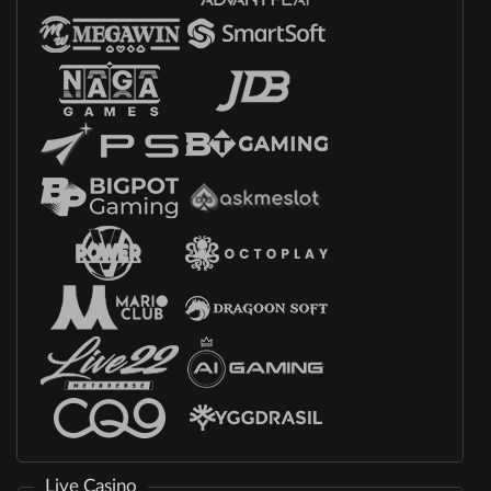
Live Casino