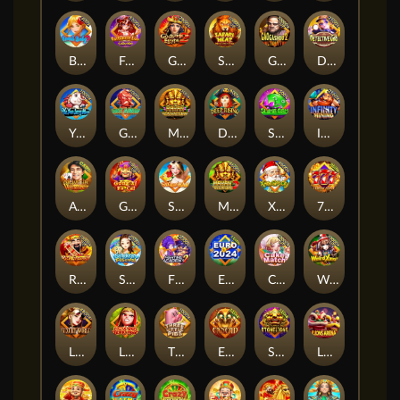
Beach Baby2
Fortunate Lion-Lucky Mix
Gods of Egypt2
SAFARI HEAT-MULTIPLY FUN
Gaogashou2 MULTIPLY FUN
Detective Girl
Yu Yue Long Men
Ghost Mansion
Mayan Adventure
Deep Rising
Slime Gem
Infinity Mining
All for the Winner
Gong Xi Fa Cai
Sugar Bar
Mayan Adventure2
X'mas Gift City
777-CLASSIC STYLE
Rich Fortune 2
Songkran Festival
Fighting Academy 2
EURO2024
CakeMatch
Weird Xmas
LUXURY WORLD
Little Red Riding Hood
Three Little Pigs
Ennead
Stonelions
Lion's area