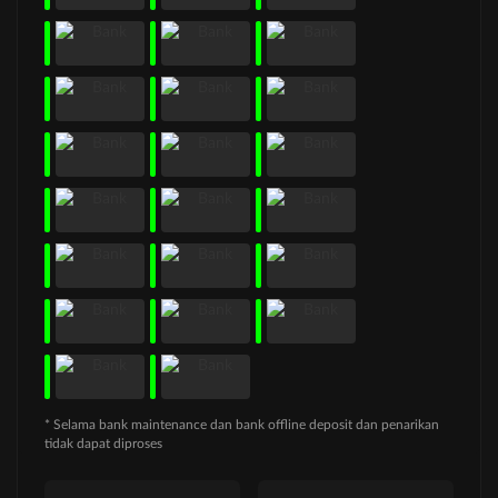
* Selama bank maintenance dan bank offline deposit dan penarikan
tidak dapat diproses