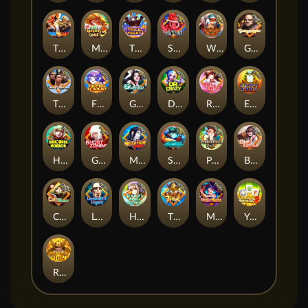
Thor vs Loki
Mahjong Gold 3
TRICK OR TREAT
Sushi Match
Wilderness Hunting
Gaogashou
Three Kingdoms
Fighting Academy
Gumiho
DR. Crazy
Run Date
Egypt Gods
Halloween Horror
Ghost Zombie
Mutation fish
Star Cruise
Prehistoric Park
Beer Carnival
Cat VS Mouse
Lovecraft's Legacy
Happy Fruit Stand
THOR
Magic House
Yuanbao Mahjong2
Ragnarok Odin