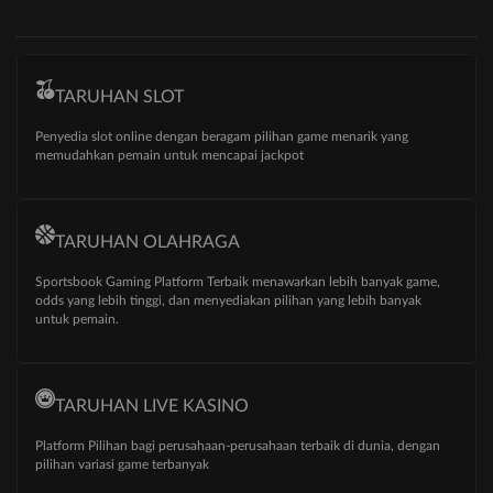
TARUHAN SLOT
Penyedia slot online dengan beragam pilihan game menarik yang
memudahkan pemain untuk mencapai jackpot
TARUHAN OLAHRAGA
Sportsbook Gaming Platform Terbaik menawarkan lebih banyak game,
odds yang lebih tinggi, dan menyediakan pilihan yang lebih banyak
untuk pemain.
TARUHAN LIVE KASINO
Platform Pilihan bagi perusahaan-perusahaan terbaik di dunia, dengan
pilihan variasi game terbanyak