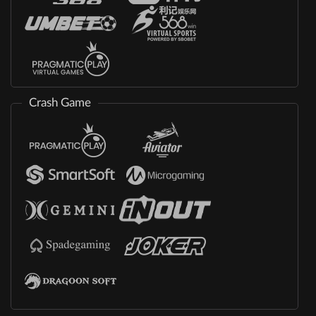
Crash Game