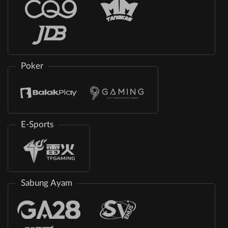
Poker
E-Sports
Sabung Ayam