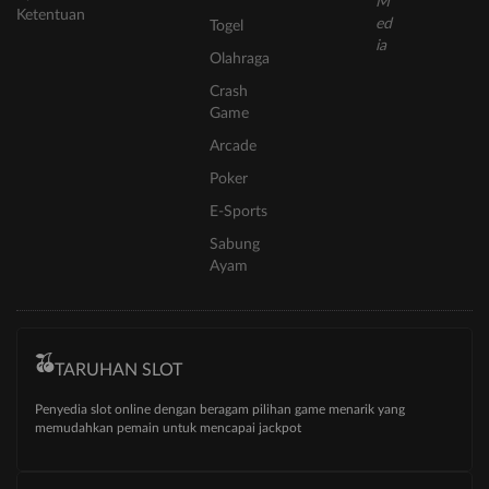
Ketentuan
Togel
Olahraga
Crash
Game
Arcade
Poker
E-Sports
Sabung
Ayam
TARUHAN SLOT
Penyedia slot online dengan beragam pilihan game menarik yang
memudahkan pemain untuk mencapai jackpot