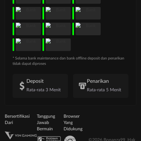
* Selama bank maintenance dan bank offline deposit dan penarikan
tidak dapat diproses
Deposit
Penarikan
Rata-rata 3 Menit
Rata-rata 5 Menit
Bersertifikasi
Tanggung
Browser
Dari
Jawab
Yang
Bermain
Didukung
©2026 Bonanza99. Hak