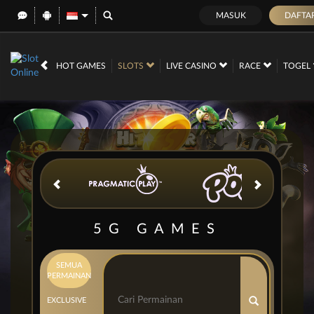
MASUK
DAFTA
IDR
12,732,423,
HOT GAMES
SLOTS
LIVE CASINO
RACE
TOGEL
5G GAMES
SEMUA
PERMAINAN
EXCLUSIVE