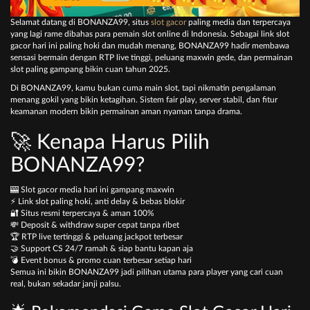
Selamat datang di BONANZA99, situs
slot gacor
paling media dan terpercaya
yang lagi rame dibahas para pemain slot online di Indonesia. Sebagai link slot
gacor hari ini paling hoki dan mudah menang, BONANZA99 hadir membawa
sensasi bermain dengan RTP live tinggi, peluang maxwin gede, dan permainan
slot paling gampang bikin cuan tahun 2025.
Di BONANZA99, kamu bukan cuma main slot, tapi nikmatin pengalaman
menang gokil yang bikin ketagihan. Sistem fair play, server stabil, dan fitur
keamanan modern bikin permainan aman nyaman tanpa drama.
🚀 Kenapa Harus Pilih
BONANZA99?
🎰 Slot gacor media hari ini gampang maxwin
⚡ Link slot paling hoki, anti delay & bebas blokir
🔐 Situs resmi terpercaya & aman 100%
💸 Deposit & withdraw super cepat tanpa ribet
🏆 RTP live tertinggi & peluang jackpot terbesar
🤝 Support CS 24/7 ramah & siap bantu kapan aja
💣 Event bonus & promo cuan terbesar setiap hari
Semua ini bikin BONANZA99 jadi pilihan utama para player yang cari cuan
real, bukan sekadar janji palsu.