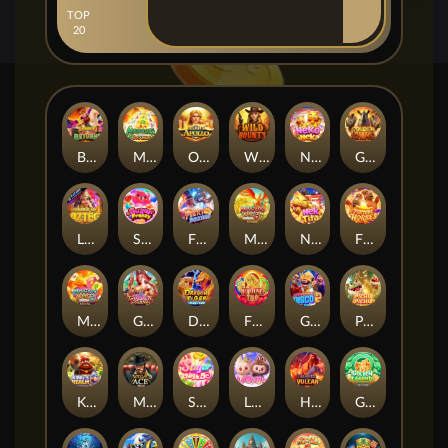
TOP
20
BANDITO RETURNS
MAHJONG 5 DRAGONS
OLYMPUS APOLLO
WILD BOUNTY
NEKO X NEKO
GOLDEN RHINO
LEGACY OF AZTEC
SUGAR FRENZY
FIERY BOXING
MAHJONG WAYS 3+
NEKO TITAN
FORTUNE HORSES
MAHJONG WAYS 3
GOLDEN ISLAND
DRAGON TIGER SHOWDOWN
FORTUNE TRIO
GOVERNMENT DISCO 2
PICHU PICHU
KING'S REALM
MEGA ACE
SUGAR HIGH5
LABUBY
HAMMER OF VULCAN
GOLDEN LEGEND